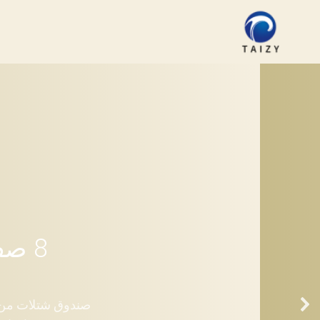
نتقل
لى
لمحتوى
8 صف زرع الأرز
قابلية ت
صندوق شتلات من الفولاذ المق