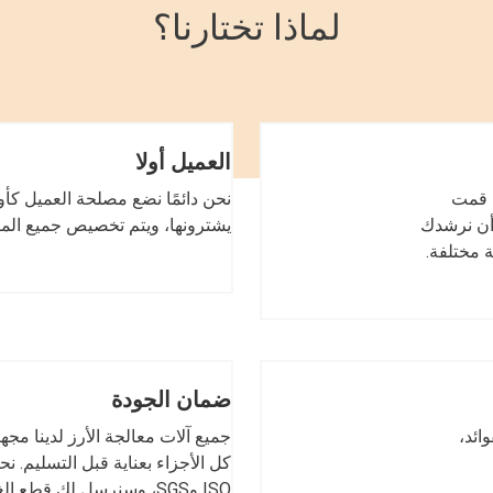
لماذا تختارنا؟
العميل أولا
ا قمت
نحن دائمًا نضع مصلحة العميل كأو
 أن نرشدك
يشترونها، ويتم تخصيص جميع الماك
ة مختلفة.
ضمان الجودة
ائد،
جميع آلات معالجة الأرز لدينا مج
ISO وSGS، وسنرسل لك قطع الغيار مجانًا خلال فترة الضمان.