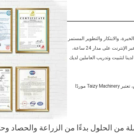
الخبراء ذوي الخبرة، والابتكار والتطوير المستمر
يدفعنا لمواكبة العصر. بالإضافة إلى ذلك، لدينا خدمة ما بعد البيع عبر الإنترنت على مدار 24 ساعة،
 لدينا لتثبيت وتدريب العاملين لديك
علاوة على ذلك، يمكننا تزويدك بتحليل السوق والفوائد. بشكل عام، تعتبر Taizy Machinery موردًا
ة من الحلول بدءًا من الزراعة والحصاد وحت