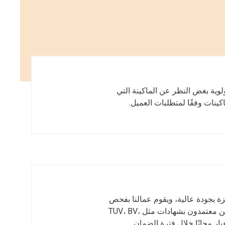
لوية بغض النظر عن الماكينة التي
ينات وفقًا لمتطلبات العميل.
هزة بجودة عالية، ويقوم عمالنا بفحص
كل الأجزاء بعناية قبل التسليم. نحن معتمدون بشهادات مثل TUV، BV،