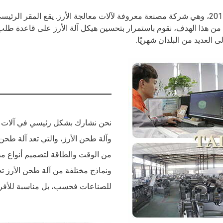
تم بناء شركة Zhengzhou Taizy Machinery Co., LTD في عام 2011، وهي شركة مصنعة معروفة لآلات مع
افع من هذا الهدف، نقوم باستمرار بتحسين هيكل آلة الأرز على قاعدة طل
نحن نشارك بشكل رئيسي في آلات مثل
وآلة طحن الأرز، والتي تعد آلة طحن ا
من الوقت والطاقة لتصميم أنواع مخ
للصناعات فحسب، بل مناسبة للأفراد 