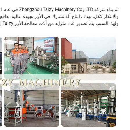
والابتكار ككل، بهدف إنتاج آلة تشارك في الأرز بجودة عالية. بد
ولهذا السبب يتم تصدير عدد متزايد من آلات معالجة الأرز Taizy إلى العديد من البلدان شهريًا.