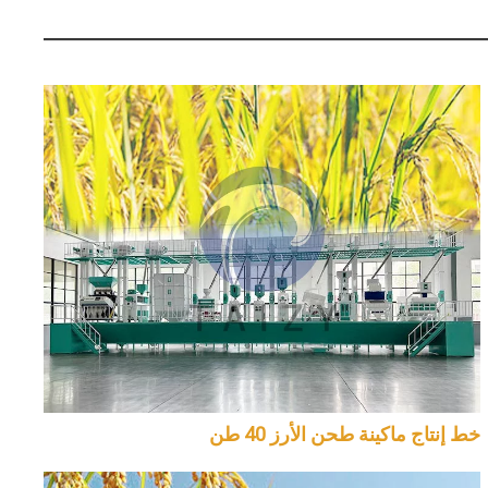
خط إنتاج ماكينة طحن الأرز 40 طن