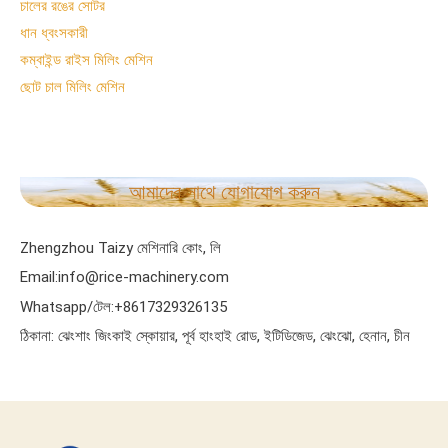
চালের রঙের সোটর
ধান ধ্বংসকারী
কম্বাইন্ড রাইস মিলিং মেশিন
ছোট চাল মিলিং মেশিন
আমাদের সাথে যোগাযোগ করুন
Zhengzhou Taizy মেশিনারি কোং, লি
Email:info@rice-machinery.com
Whatsapp/টেল:+8617329326135
ঠিকানা: ঝেংশাং জিংকাই স্কোয়ার, পূর্ব হাংহাই রোড, ইটিডিজেড, ঝেংঝো, হেনান, চীন