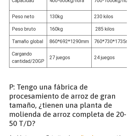
Capacidad
400-600kg/hora
700-1000kg/hora
Peso neto
130kg
230 kilos
Peso bruto
160kg
285 kilos
Tamaño global
860*692*1290mm
760*730*1735mm
Cargando
27 juegos
24 juegos
cantidad/20GP
P: Tengo una fábrica de
procesamiento de arroz de gran
tamaño, ¿tienen una planta de
molienda de arroz completa de 20-
50 T/D?