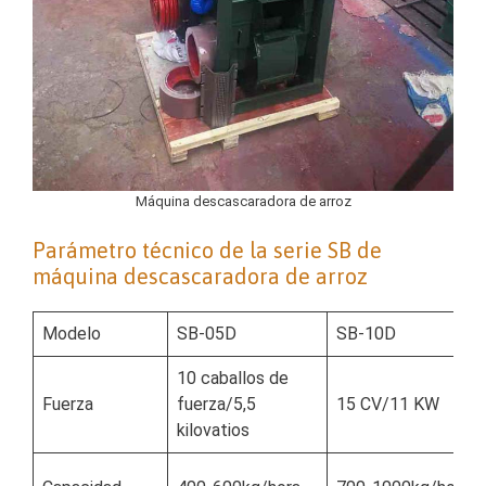
Máquina descascaradora de arroz
Parámetro técnico de la serie SB de
máquina descascaradora de arroz
Modelo
SB-05D
SB-10D
10 caballos de
Fuerza
fuerza/5,5
15 CV/11 KW
kilovatios