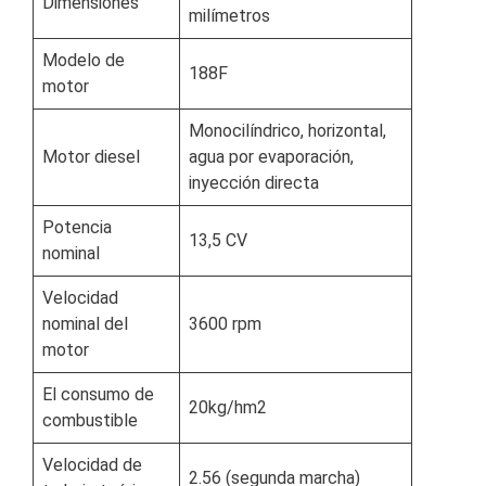
Dimensiones
milímetros
Modelo de
188F
motor
Monocilíndrico, horizontal,
Motor diesel
agua por evaporación,
inyección directa
Potencia
13,5 CV
nominal
Velocidad
nominal del
3600 rpm
motor
El consumo de
20kg/hm2
combustible
Velocidad de
2.56 (segunda marcha)