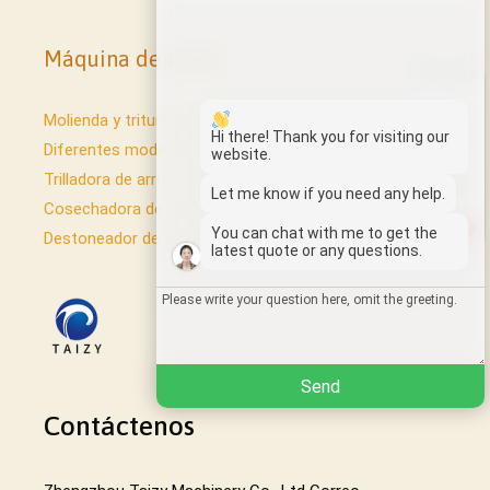
Máquina de arroz
Whatsapp
Molienda y trituración de arroz para uso doméstico...
Email
Hi there! Thank you for visiting our
Diferentes modelos de descascaradora de arroz /...
website.
Trilladora de arroz / cómo trillar...
Wechat
Let me know if you need any help.
Cosechadora de arroz / cosechadora...
1
You can chat with me to get the
Destoneador de arroz/almacén de arroz...
Chat
latest quote or any questions.
Send
Contáctenos