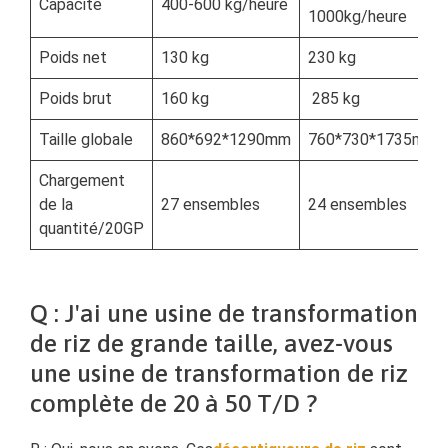
Capacité
400-600 kg/heure
1000kg/heure
Poids net
130 kg
230 kg
Poids brut
160 kg
285 kg
Taille globale
860*692*1290mm
760*730*1735mm
Chargement
de la
27 ensembles
24 ensembles
quantité/20GP
Q : J'ai une usine de transformation
de riz de grande taille, avez-vous
une usine de transformation de riz
complète de 20 à 50 T/D ?