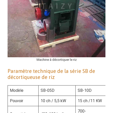
Machine à décortiquer le riz
Paramètre technique de la série SB de
décortiqueuse de riz
Modèle
SB-05D
SB-10D
Pouvoir
10 ch / 5,5 kW
15 ch /11 KW
700-