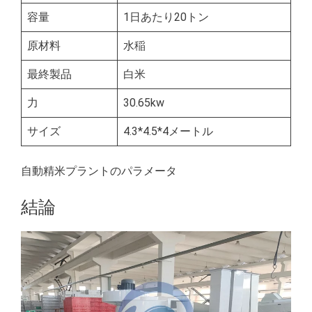
容量
1日あたり20トン
原材料
水稲
最終製品
白米
力
30.65kw
サイズ
4.3*4.5*4メートル
自動精米プラントのパラメータ
結論