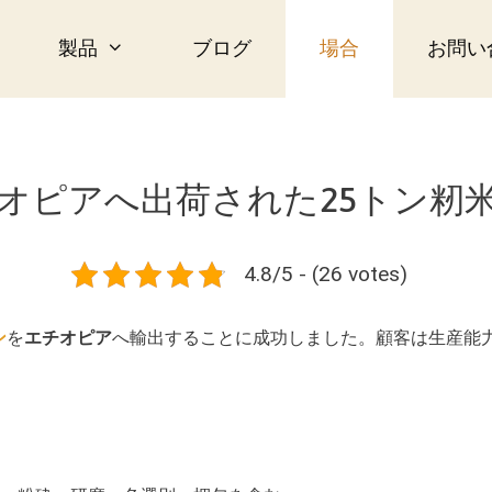
製品
ブログ
場合
お問い
オピアへ出荷された25トン籾
4.8/5 - (26 votes)
ン
を
エチオピア
へ輸出することに成功しました。顧客は生産能