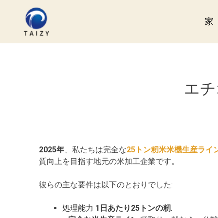
コ
ン
家
テ
ン
ツ
へ
ス
エチ
キ
ッ
プ
2025年
、私たちは完全な
25トン籾米米機生産ライ
質向上を目指す地元の米加工企業です。
彼らの主な要件は以下のとおりでした:
処理能力
1日あたり25トンの籾
.