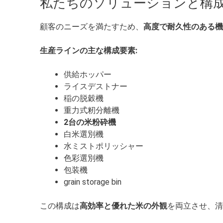
私たちのソリューションと構
顧客のニーズを満たすため、
高度で耐久性のある機
生産ラインの主な構成要素:
供給ホッパー
ライスデストナー
稲の脱穀機
重力式籾分離機
2台の米粉砕機
白米選別機
水ミストポリッシャー
色彩選別機
包装機
grain storage bin
この構成は
高効率と優れた米の外観
を両立させ、清