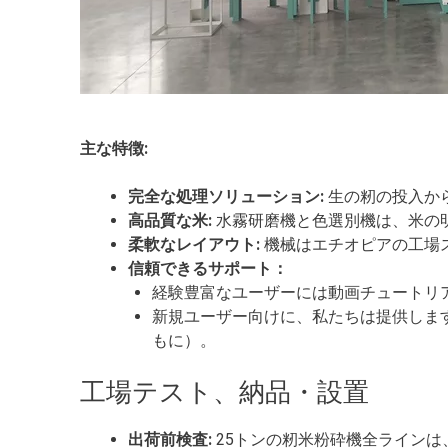
主な特徴:
完全な処理ソリューション:
生の籾の投入か
高品質な米:
水霧研磨機と色選別機は、米の
柔軟なレイアウト:
機械はエチオピアの工場
信頼できるサポート：
経験豊富なユーザーには動画チュートリ
新規ユーザー向けに、私たちは提供しま
もに）。
工場テスト、納品・設置
出荷前検査:
25トンの籾米粉砕機全ライン