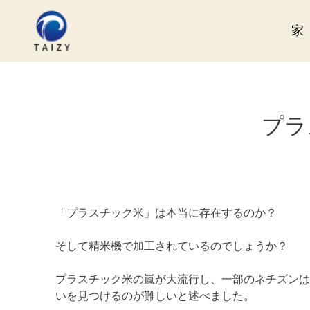
コ
ン
家
テ
ン
ツ
へ
ス
プラ
キ
ッ
プ
「プラスチック米」は本当に存在するのか？
そして精米機で加工されているのでしょうか？
プラスチック米の嵐が大流行し、一部のネチズンは
いを見つけるのが難しいと述べました。