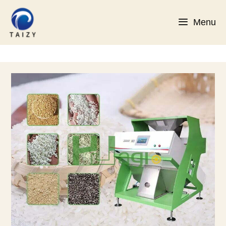
コ
ン
Menu
テ
ン
ツ
へ
ス
キ
ッ
プ