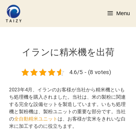
コ
ン
Menu
テ
ン
ツ
へ
ス
イランに精米機を出荷
キ
ッ
プ
4.6/5 - (8 votes)
2023年4月、イランのお客様が当社から精米機といも
ち処理機を購入されました。当社は、米の製粉に関連
する完全な設備セットを製造しています。いもち処理
機と製粉機は、製粉ユニットの重要な部分です。当社
の
全自動精米ユニット
は、お客様が玄米をきれいな白
米に加工するのに役立ちます。