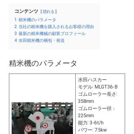
コンテンツ
隠れる
1
精米機のパラメータ
2
当社の精米機を購入されるお客様の理由
3
最新の精米機械の顧客プロフィール
4
水田精米機の梱包・発送
精米機のパラメータ
水田ハスカー
モデル: MLGT36-B
ゴムローラー長さ:
358mm
ゴムローラー径：
225mm
能力: 3-6t/h
パワー: 7.5kw