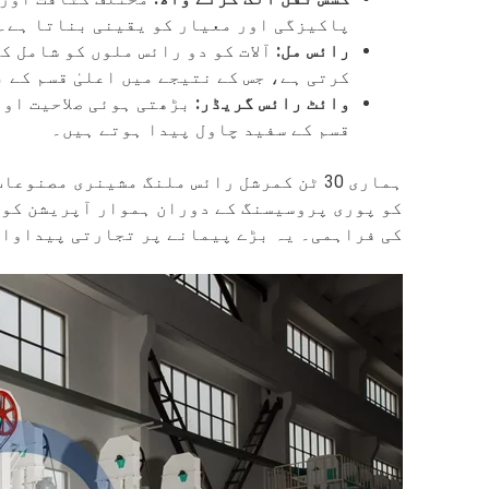
پاکیزگی اور معیار کو یقینی بناتا ہے۔
رائس مل:
آلات کو دو رائس ملوں کو شامل ک
کرتی ہے، جس کے نتیجے میں اعلیٰ قسم کے 
وائٹ رائس گریڈر:
بڑھتی ہوئی صلاحیت اور
قسم کے سفید چاول پیدا ہوتے ہیں۔
ہماری 30 ٹن کمرشل رائس ملنگ مشینری م
کو پوری پروسیسنگ کے دوران ہموار آپریشن کو 
کی فراہمی۔ یہ بڑے پیمانے پر تجارتی پیداوار