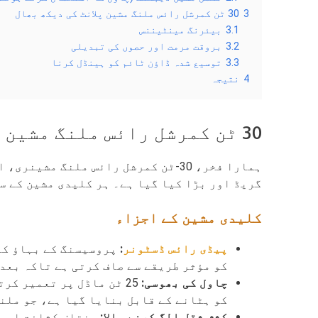
3
30 ٹن کمرشل رائس ملنگ مشین پلانٹ کی دیکھ بھال
3.1
بیئرنگ مینٹیننس
3.2
بروقت مرمت اور حصوں کی تبدیلی
3.3
توسیع شدہ ڈاؤن ٹائم کو ہینڈل کرنا
4
نتیجہ
30 ٹن کمرشل رائس ملنگ مشین پلانٹ کی مین مشینیں
گریڈ اور بڑا کیا گیا ہے۔ ہر کلیدی مشین کے سا
کلیدی مشین کے اجزاء
پیڈی رائس ڈسٹونر
:
پروسیسنگ کے بہاؤ کے
کو مؤثر طریقے سے صاف کرتی ہے تاکہ بعد
چاول کی بھوسی:
25 ٹن ماڈل پر تعمیر ک
کو ہٹانے کے قابل بنایا گیا ہے، جو ملن
کشش ثقل الگ کرنے والا:
مختلف کثافت اور س