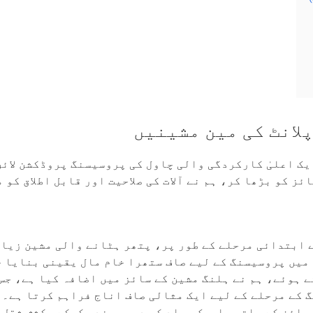
ئز کو بڑھا کر، ہم نے آلات کی صلاحیت اور قابل اطلاق کو 
 ابتدائی مرحلے کے طور پر، پتھر ہٹانے والی مشین زیاد
 میں پروسیسنگ کے لیے صاف ستھرا خام مال یقینی بنایا 
رتے ہوئے، ہم نے ہلنگ مشین کے سائز میں اضافہ کیا ہے، ج
گ کے مرحلے کے لیے ایک مثالی صاف اناج فراہم کرتا ہے۔
ائز کے ساتھ باریک مواد کی درجہ بندی کرکے، کشش ثقل س