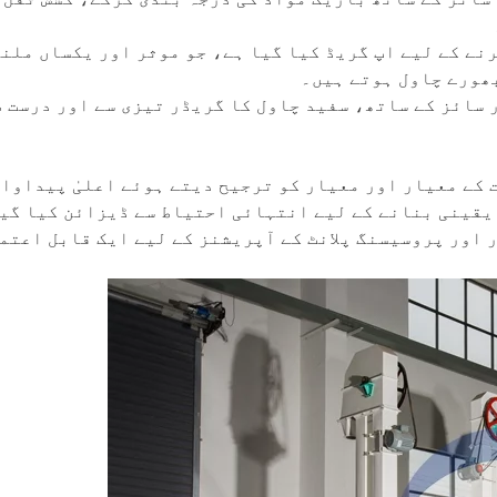
رنے کے لیے اپ گریڈ کیا گیا ہے، جو موثر اور یکساں ملنگ
بھورے چاول ہوتے ہیں۔
 سائز کے ساتھ، سفید چاول کا گریڈر تیزی سے اور درست ط
صنوعات کے معیار اور معیار کو ترجیح دیتے ہوئے اعلیٰ پید
یقینی بنانے کے لیے انتہائی احتیاط سے ڈیزائن کیا گیا
 اور پروسیسنگ پلانٹ کے آپریشنز کے لیے ایک قابل اعتم