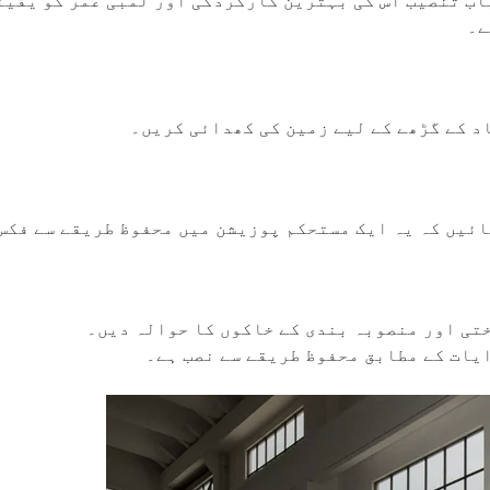
اب تنصیب اس کی بہترین کارکردگی اور لمبی عمر کو یقین
ے۔
د کے گڑھے کے لیے زمین کی کھدائی کریں۔
ائیں کہ یہ ایک مستحکم پوزیشن میں محفوظ طریقے سے فکس
تی اور منصوبہ بندی کے خاکوں کا حوالہ دیں۔
یات کے مطابق محفوظ طریقے سے نصب ہے۔