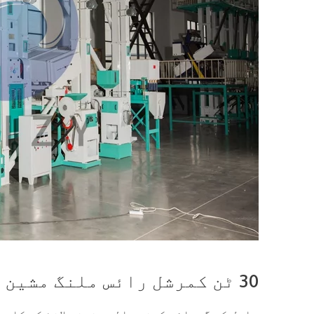
30 ٹن کمرشل رائس ملنگ مشین پلانٹ کی تنصیب