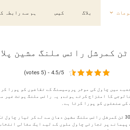
وعات
بلاگ
کیس
ہم سے رابطہ ک
4.5/5 - (5 votes)
 شعبے میں چاول کی موثر پروسیسنگ کے تقاضوں کو پورا کر
الوجی کا امتزاج کرتے ہوئے، یہ رائس ملنگ یونٹ غیر م
 کی صنعتوں کو پورا کرتا ہے۔
جدید گھسائی کرنے والی ٹیکنالوجی کے ساتھ، 30 ٹن کمرشل رائس ملنگ مشین دھان س
 پیمانے پر تجارتی چاول ملوں کے لیے ایک مثالی انتخاب