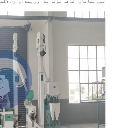
میں نمایاں اضافہ ہوتا ہے اور پیداواری لاگت 