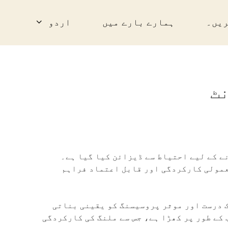
ریں۔
ہمارے بارے میں
اردو
English
简体中文
العربية
Español
نے کے لیے احتیاط سے ڈیزائن کیا گیا ہے۔
Français
عمولی کارکردگی اور قابل اعتماد فراہم
한국어
ے لے کر تیار چاول تک درست اور موثر پروسیسنگ کو یقینی بناتی
日本語
 کے طور پر کھڑا ہے، جس سے ملنگ کی کارکردگی