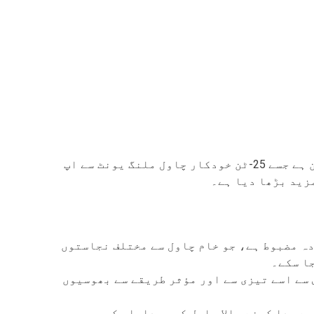
ہمارا فخر، 30-ٹن کمرشل رائس ملنگ مشینری، ایک اعلیٰ کارکردگی والی چاول کی پروسیسنگ پروڈکشن لائن ہے جسے 25-ٹن خودکار چاول ملنگ یونٹ سے اپ
مزید بڑھا دیا ہے۔
ہ مضبوط ہے، جو خام چاول سے مختلف نجاستوں
جا سکے۔
س سے اسے تیزی سے اور مؤثر طریقے سے بھوسیوں
ے جدا کرنے والا چاول کی پیداوار کی