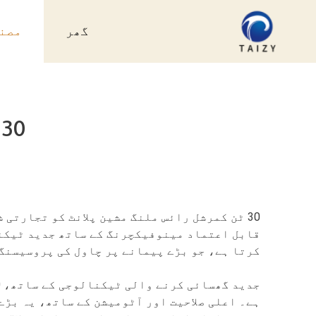
Ski
t
گھر
مصن
conten
30 ٹن کمرشل رائس ملنگ مشین پلانٹ
30 ٹن کمرشل رائس ملنگ مشین پلانٹ کو تجارتی
قابل اعتماد مینوفیکچرنگ کے ساتھ جدید ٹیکن
کرتا ہے، جو بڑے پیمانے پر چاول کی پروسیسنگ
ہے۔ اعلی صلاحیت اور آٹومیشن کے ساتھ، یہ بڑے