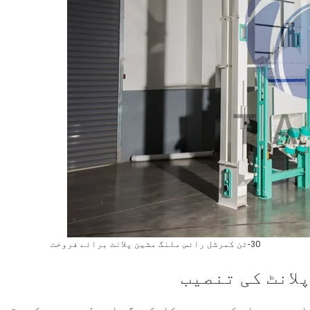
30-ٹن کمرشل رائس ملنگ مشین پلانٹ برائے فروخت