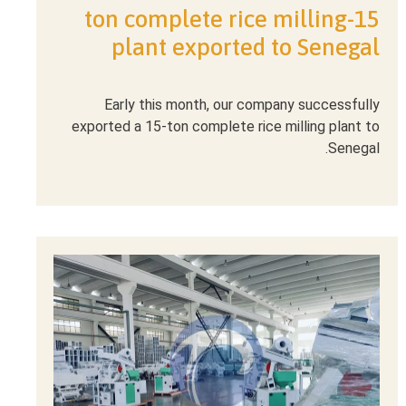
বাংলা
15-ton complete rice milling
plant exported to Senegal
हिन्दी
Early this month, our company successfully
ไทย
exported a 15-ton complete rice milling plant to
Senegal.
Tiếng Việt
Português
Русский