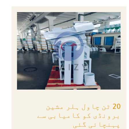
20 ٹن چاول ہلر مشین
برونڈی کو کامیابی سے
پہنچائی گئی