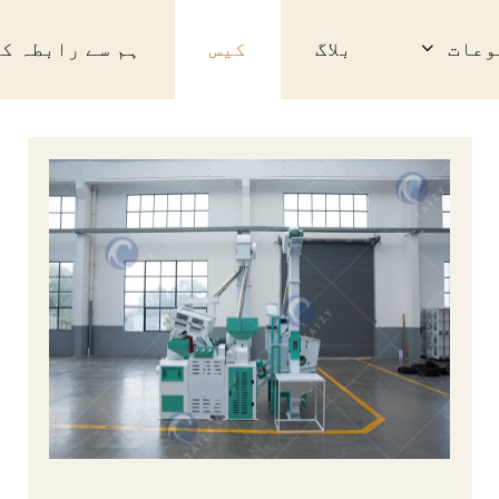
وعات
بلاگ
کیس
ہم سے رابطہ ک