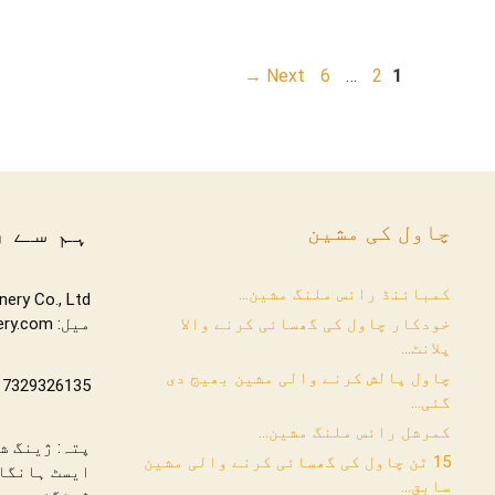
Page
Page
Page
→
Next
6
…
2
1
ہم سے 
چاول کی مشین
کمبائنڈ رائس ملنگ مشین...
خودکار چاول کی گھسائی کرنے والا
میل: info@rice-machinery.com
پلانٹ...
چاول پالش کرنے والی مشین بھیج دی
17329326135
گئی...
کمرشل رائس ملنگ مشین...
پتہ: ژینگ ش
15 ٹن چاول کی گھسائی کرنے والی مشین
ایسٹ ہانگائ
سابق...