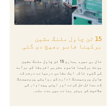
15 ٹن چاول ملنگ مشین
برکینا فاسو بھیج دی گئی
حال ہی میں، ہماری 15 ٹن چاول ملنگ مشین
یونٹ برکینا فاسو، مغربی افریقا کو برآمد
کی گئی، تاکہ ایک مقامی درمیانے درجے کے
چاول پروسیسنگ ادارے کو روایتی پروسیسنگ
کے مسائل حل کرنے اور اپنی پیداوار کی
صلاحیت کو بہتر بنانے میں مدد ملے۔