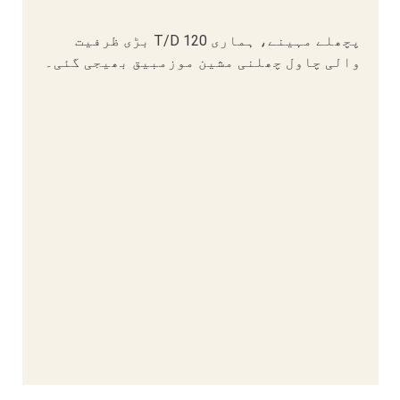
پچھلے مہینے، ہماری 120 T/D بڑی ظرفیت
والی چاول چھلنی مشین موزمبیق بھیجی گئی۔