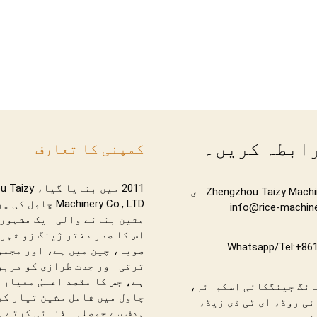
رابطہ کریں۔
کمپنی کا تعارف
2011 میں بنایا 
Zhengzhou Taizy Machinery Co., Ltd ای
Machinery Co., LTD چا
مشین بنانے والی ایک مشہور 
اس کا صدر دفتر ژینگ زو شہر
Whatsapp/Tel:+86
صوبہ، چین میں ہے، اور مجمو
ترقی اور جدت طرازی کو مربو
ہے، جس کا مقصد اعلیٰ معیار 
انگ جینگکائی اسکوائر،
چاول میں شامل مشین تیار کر
ی روڈ، ای ٹی ڈی زیڈ،
ہدف سے حوصلہ افزائی کرتے ہ