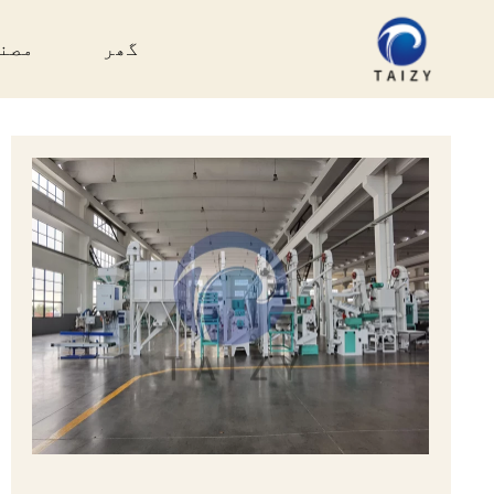
Ski
t
گھر
مصن
conten