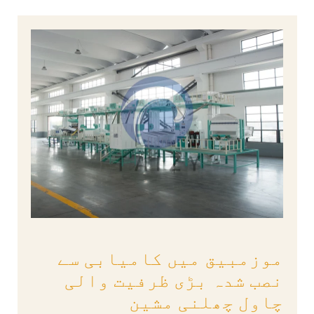
موزمبیق میں کامیابی سے
نصب شدہ بڑی ظرفیت والی
چاول چھلنی مشین