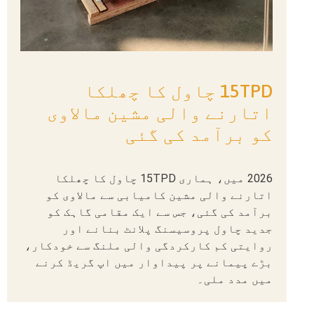
15TPD چاول کا چھلکا
اتارنے والی مشین مالاوی
کو برآمد کی گئی
2026 میں، ہماری 15TPD چاول کا چھلکا
اتارنے والی مشین کامیابی سے مالاوی کو
برآمد کی گئی، جس سے ایک مقامی گاہک کو
جدید چاول پروسیسنگ پلانٹ بنانے اور
روایتی کم کارکردگی والی ملنگ سے خودکار،
بڑے پیمانے پر پیداوار میں اپ گریڈ کرنے
میں مدد ملی۔