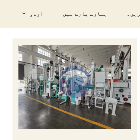
ریں۔
ہمارے بارے میں
اردو
English
简体中文
العربية
Español
Français
한국어
日本語