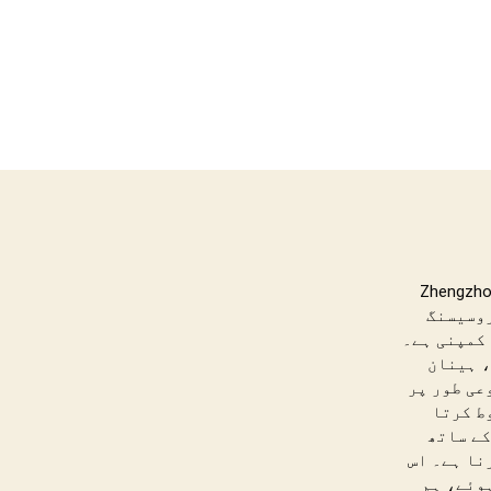
گیا، Zhengzhou Taizy
ول کی پروسیسنگ
کمپنی ہے۔
، ہینان
عی طور پر
ط کرتا
کے ساتھ
نا ہے۔ اس
وئے، ہم