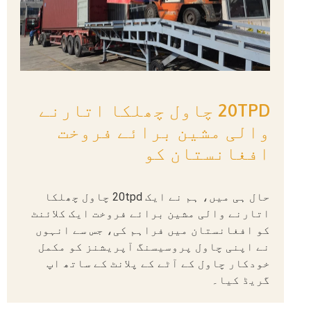
20TPD چاول چھلکا اتارنے
والی مشین برائے فروخت
افغانستان کو
حال ہی میں، ہم نے ایک 20tpd چاول چھلکا
اتارنے والی مشین برائے فروخت ایک کلائنٹ
کو افغانستان میں فراہم کی، جس سے انہوں
نے اپنی چاول پروسیسنگ آپریشنز کو مکمل
خودکار چاول کے آٹے کے پلانٹ کے ساتھ اپ
گریڈ کیا۔