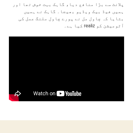
پلانٹ سے بڑا منافع دیا، گاہک بہت خوش تھا اور
ہمیں فیڈ بیک ویڈیو بھیجا۔ گاہک نے ہمیں
بتایا کہ چاول مل نے پورے چاول ملنگ عمل کی
آٹومیشن کو realiz کیا ہے۔