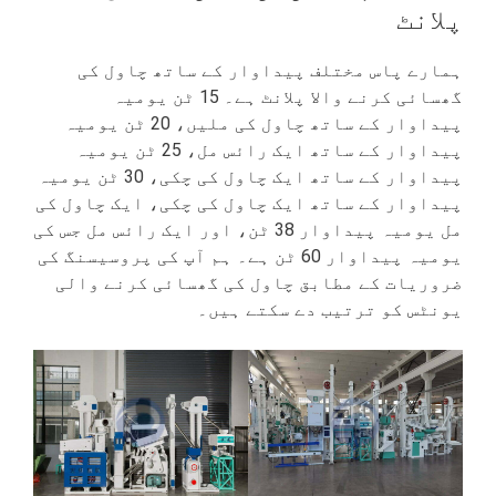
پلانٹ
ہمارے پاس مختلف پیداوار کے ساتھ چاول کی
گھسائی کرنے والا پلانٹ ہے۔ 15 ٹن یومیہ
پیداوار کے ساتھ چاول کی ملیں، 20 ٹن یومیہ
پیداوار کے ساتھ ایک رائس مل، 25 ٹن یومیہ
پیداوار کے ساتھ ایک چاول کی چکی، 30 ٹن یومیہ
پیداوار کے ساتھ ایک چاول کی چکی، ایک چاول کی
مل یومیہ پیداوار 38 ٹن، اور ایک رائس مل جس کی
یومیہ پیداوار 60 ٹن ہے۔ ہم آپ کی پروسیسنگ کی
ضروریات کے مطابق چاول کی گھسائی کرنے والی
یونٹس کو ترتیب دے سکتے ہیں۔