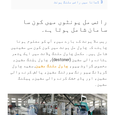
3
گھانا میں رائس ملنگ یونٹ
رائس مل یونٹوں میں کون سا
سامان شامل ہوتا ہے۔
ریس ملا یونٹ کے بارے میں، آپ کو معلوم ہونا
چاہئے کہ چاول مل یونٹ میں کون کون سی مشینیں
شامل ہیں۔ مکمل چاول ملنگ پلانٹ میں ایک پتھر
ہٹانے والی مشین (destoner)، چاول ہلِنگ مشین،
مخصوص گراوٹ سِیو،
چاول ملنگ مشین
, سفید چاول
گریڈنگ سِیو رنگ سِورٹنگ مشین، پالش کرنے والی
مشین، اور پڈی خشک کرنے والی مشین، پیکنگ
مشین۔