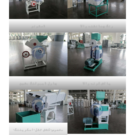
رنگ چھانٹنے والا
ڈسٹونر
پالش کرنے والا
چاول ڈیہولنگ مشین
مخصوص-کشش ثقل-اسکریننگ-