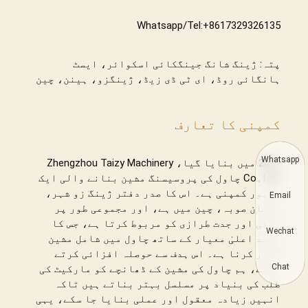
Whatsapp/Tel:+8617329326135
پتہ: ژینگ شانگ جینگکائی اسکوائر، ایسٹ
ہانگائی روڈ، ای ٹی ڈی زیڈ، ژینگزو، ہینن، چین
کمپنی کا تعارف
Whatsapp
2011 میں بنایا گیا، Zhengzhou Taizy Machinery
Co., LTD چاول کی پروسیسنگ مشین بنانے والی ایک
مشہور کمپنی ہے۔ اس کا صدر دفتر ژینگ زو شہر،
Email
ہینان صوبہ، چین میں ہے، اور مجموعی طور پر
ترقی اور جدت طرازی کو مربوط کرتا ہے، جس کا
Wechat
مقصد اعلیٰ معیار کے ساتھ چاول میں شامل مشین
تیار کرنا ہے۔ اس ہدف سے حوصلہ افزائی کرتے
Chat
ہوئے، ہم چاول کی مشین کے ڈھانچے کو مارکیٹ کی
طلب کی بنیاد پر مسلسل بہتر بناتے ہیں تاکہ
انہیں زیادہ معقول اور عملی بنایا جا سکے، یہی