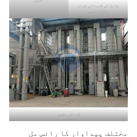
مشین
چاول کی گھسائی کرنے
والی مشین
ڈرائر مشین
مختلف پیداوار کا رائس مل