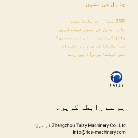
چاول کی مشین
2500 سیٹ رائس ہلنگ مشین...
تازہ چاول کی تمیز کیسے کریں...
چاول کی درجہ بندی کیسے کریں؟
کیا پلاسٹک کے چاول واقعی ای...
نئی ٹیکنالوجی! ذہین ری...
ہم سے رابطہ کریں۔
Zhengzhou Taizy Machinery Co., Ltd ای میل:
info@rice-machinery.com