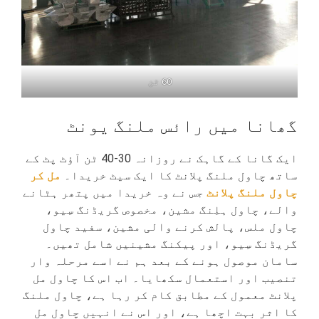
60 ٹن
گھانا میں رائس ملنگ یونٹ
ایک گانا کے گاہک نے روزانہ 30-40 ٹن آؤٹ پٹ کے
ساتھ چاول ملنگ پلانٹ کا ایک سیٹ خریدا۔
مل کر
چاول ملنگ پلانٹ
جس نے وہ خریدا میں پتھر ہٹانے
والے، چاول ہلِنگ مشین، مخصوص گریڈنگ سِیو،
چاول ملس، پالش کرنے والی مشین، سفید چاول
گریڈنگ سِیو، اور پیکنگ مشینیں شامل تھیں۔
سامان موصول ہونے کے بعد ہم نے اسے مرحلہ وار
تنصیب اور استعمال سکھایا۔ اب اس کا چاول مل
پلانٹ معمول کے مطابق کام کر رہا ہے، چاول ملنگ
کا اثر بہت اچھا ہے، اور اس نے انہیں چاول مل