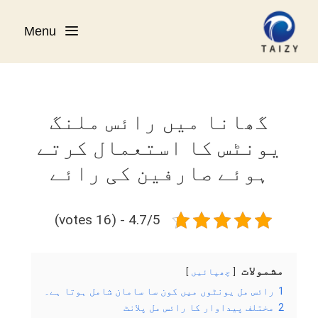
Ski
t
Menu
conten
گھانا میں رائس ملنگ
یونٹس کا استعمال کرتے
ہوئے صارفین کی رائے
4.7/5 - (16 votes)
مشمولات
چھپائیں
1
رائس مل یونٹوں میں کون سا سامان شامل ہوتا ہے۔
2
مختلف پیداوار کا رائس مل پلانٹ