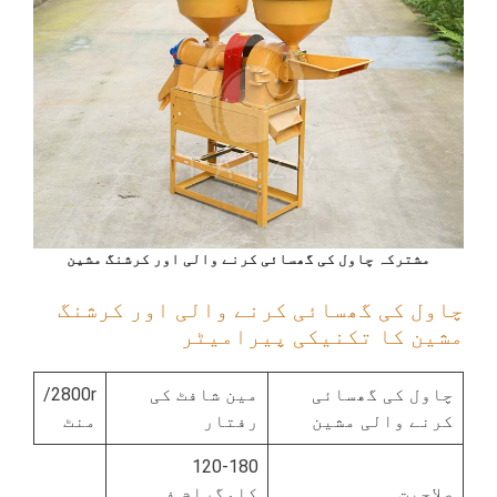
مشترکہ چاول کی گھسائی کرنے والی اور کرشنگ مشین
چاول کی گھسائی کرنے والی اور کرشنگ
مشین کا تکنیکی پیرامیٹر
چاول کی گھسائی
مین شافٹ کی
2800r/
کرنے والی مشین
رفتار
منٹ
120-180
صلاحیت
کلوگرام فی