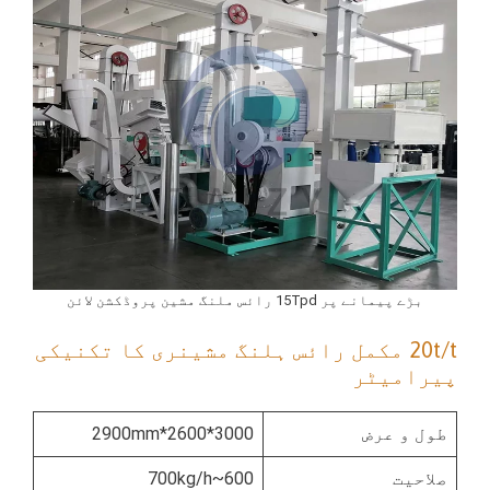
بڑے پیمانے پر 15Tpd رائس ملنگ مشین پروڈکشن لائن
20t/t مکمل رائس ہلنگ مشینری کا تکنیکی
پیرامیٹر
طول و عرض
3000*2600*2900mm
صلاحیت
600~700kg/h