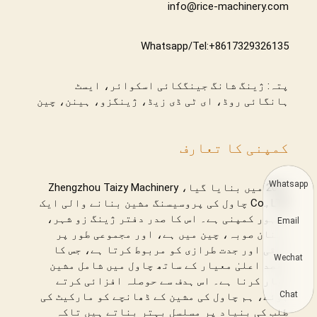
info@rice-machinery.com
Whatsapp/Tel:+8617329326135
پتہ: ژینگ شانگ جینگکائی اسکوائر، ایسٹ
ہانگائی روڈ، ای ٹی ڈی زیڈ، ژینگزو، ہینن، چین
کمپنی کا تعارف
Whatsapp
2011 میں بنایا گیا، Zhengzhou Taizy Machinery
Co., LTD چاول کی پروسیسنگ مشین بنانے والی ایک
مشہور کمپنی ہے۔ اس کا صدر دفتر ژینگ زو شہر،
Email
ہینان صوبہ، چین میں ہے، اور مجموعی طور پر
ترقی اور جدت طرازی کو مربوط کرتا ہے، جس کا
Wechat
مقصد اعلیٰ معیار کے ساتھ چاول میں شامل مشین
تیار کرنا ہے۔ اس ہدف سے حوصلہ افزائی کرتے
Chat
ہوئے، ہم چاول کی مشین کے ڈھانچے کو مارکیٹ کی
طلب کی بنیاد پر مسلسل بہتر بناتے ہیں تاکہ