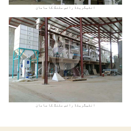
انٹیگریٹڈ رائس ملنگ کا سامان
انٹیگریٹڈ رائس ملنگ کا سامان