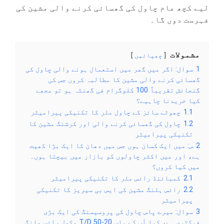
لیے کچھ عام چاول کی گھسائی کرنے والی مشین کی
فہرست دوں گا۔
مشمولات
چھپائیں
1
سوال: اگر میں گھر میں استعمال ہونے والی چاول کی
گھسائی کرنے والی مشین کا مطالبہ کروں جس کی
گنجائش تقریباً 100 کلوگرام فی گھنٹہ ہو تو مجھے
کیا خریدنا چاہیے؟
1.1
چھوٹے سائز کے چاول ملر کا تکنیکی پیرامیٹر
1.2
چاول کی گھسائی کرنے والی اور کرشنگ مشین کا
تکنیکی پیرامیٹر
2
س: میں ایک کسان ہوں جس میں دھان کا ایک بڑا کھیت
ہے، اور میں اکثر چاولوں کو بازار میں بیچتا ہوں۔
میں کیا کروں؟
2.1
کمبائنڈ رائس ملر کا تکنیکی پیرامیٹر
2.2
رائس ہلنگ مشین کی ایس بی سیریز کا تکنیکی
پیرامیٹر
3
سوال: میرے پاس چاول کی پروسیسنگ کی ایک بڑی
فیکٹری ہے، کیا آپ کے پاس 20-50 T/D مکمل رائس ملنگ