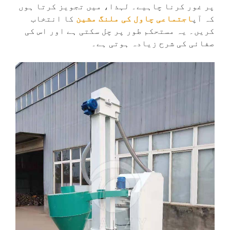
پر غور کرنا چاہیے۔ لہذا، میں تجویز کرتا ہوں
کہ آپ
اجتماعی چاول کی ملنگ مشین
کا انتخاب
کریں۔ یہ مستحکم طور پر چل سکتی ہے اور اس کی
صفائی کی شرح زیادہ ہوتی ہے۔