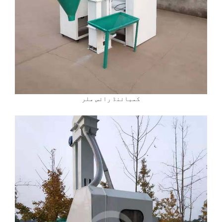
کمبائنڈ رائس ملر