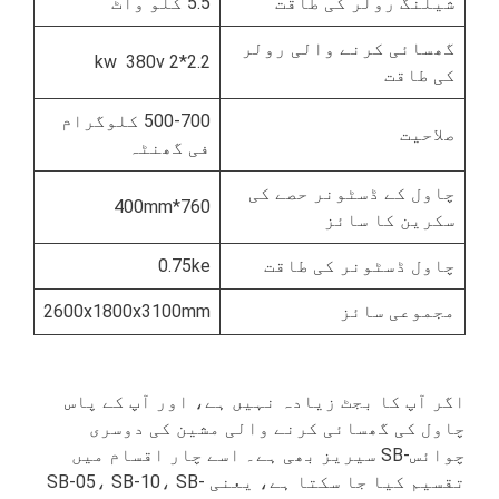
شیلنگ رولر کی طاقت
5.5 کلو واٹ
گھسائی کرنے والی رولر
2.2*2 kw 380v
کی طاقت
500-700 کلوگرام
صلاحیت
فی گھنٹہ
چاول کے ڈسٹونر حصے کی
760*400mm
سکرین کا سائز
چاول ڈسٹونر کی طاقت
0.75ke
مجموعی سائز
2600x1800x3100mm
اگر آپ کا بجٹ زیادہ نہیں ہے، اور آپ کے پاس
چاول کی گھسائی کرنے والی مشین کی دوسری
چوائس-SB سیریز بھی ہے۔ اسے چار اقسام میں
تقسیم کیا جا سکتا ہے، یعنی SB-05، SB-10، SB-