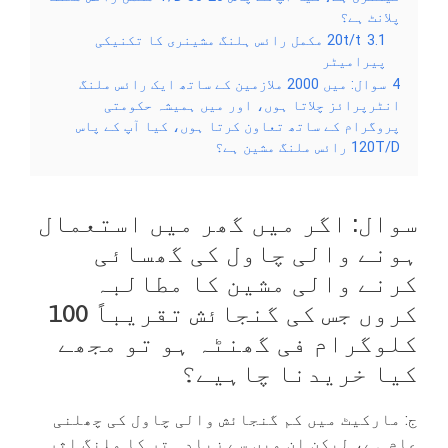
پلانٹ ہے؟
3.1
20t/t مکمل رائس ہلنگ مشینری کا تکنیکی
پیرامیٹر
4
سوال: میں 2000 ملازمین کے ساتھ ایک رائس ملنگ
انٹرپرائز چلاتا ہوں، اور میں ہمیشہ حکومتی
پروگرام کے ساتھ تعاون کرتا ہوں، کیا آپ کے پاس
120T/D رائس ملنگ مشین ہے؟
سوال: اگر میں گھر میں استعمال
ہونے والی چاول کی گھسائی
کرنے والی مشین کا مطالبہ
کروں جس کی گنجائش تقریباً 100
کلوگرام فی گھنٹہ ہو تو مجھے
کیا خریدنا چاہیے؟
ج: مارکیٹ میں کم گنجائش والی چاول کی چھلنی
عام ہے، لیکن ان میں سے زیادہ تر کا ملنگ اثر