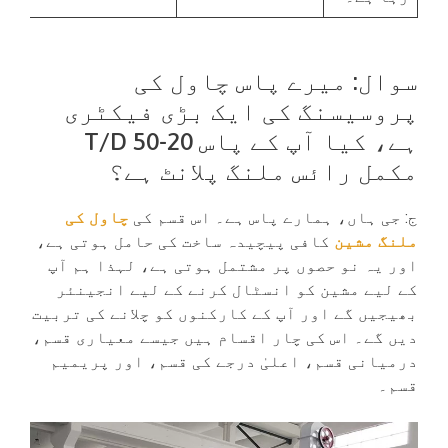
سوال: میرے پاس چاول کی
پروسیسنگ کی ایک بڑی فیکٹری
ہے، کیا آپ کے پاس 20-50 T/D
مکمل رائس ملنگ پلانٹ ہے؟
ج: جی ہاں، ہمارے پاس ہے۔ اس قسم کی
چاول کی
ملنگ مشین
کافی پیچیدہ ساخت کی حامل ہوتی ہے،
اور یہ نو حصوں پر مشتمل ہوتی ہے، لہذا ہم آپ
کے لیے مشین کو انسٹال کرنے کے لیے انجینئر
بھیجیں گے اور آپ کے کارکنوں کو چلانے کی تربیت
دیں گے۔ اس کی چار اقسام ہیں جیسے معیاری قسم،
درمیانی قسم، اعلیٰ درجے کی قسم، اور پریمیم
قسم۔