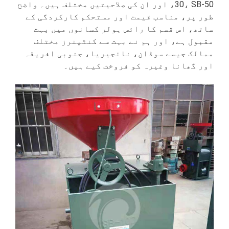
30، SB-50، اور ان کی صلاحیتیں مختلف ہیں۔ واضح
طور پر، مناسب قیمت اور مستحکم کارکردگی کے
ساتھ، اس قسم کا رائس ہولر کسانوں میں بہت
مقبول ہے، اور ہم نے بہت سے کنٹینرز مختلف
ممالک جیسے سوڈان، نائجیریا، جنوبی افریقہ
اور گھانا وغیرہ کو فروخت کیے ہیں۔