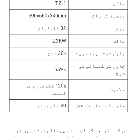
ماڈل
TZ-1
پیکنگ کا سائز
590x660x340mm
وزن
32 کلوگرام
طاقت
2.2KW
چاول ٹوٹے ہوئے ریٹ
≤30 انچ
چاول کی گھسائی کی
≥65%
شرح
≥120 کلوگرام فی
صلاحیت
گھنٹہ
چاول کے رولر کا قطر
40 ملی میٹر
اس کے علاوہ، اگر آپ دانے پیسنا چاہتے ہیں تو