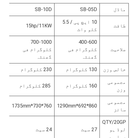
ماڈل
SB-05D
SB-10D
30D
10 ایچ پی / 5.5
طاقت
15hp/11KW
کلو واٹ
کلو
700-1000
400-600
صلاحیت
کلوگرام فی
کلوگرام فی
1100-1500kg/h
گھنٹہ
گھنٹہ
خالص وزن
130 کلوگرام
230 کلوگرام
270 کلوگرام
مجموعی
160 کلوگرام
285 کلوگرام
300 کلوگرام
وزن
مجموعی
60*1760mm
760*730*1735mm
860*692*1290mm
سائز
QTY/20GP
لوڈ ہو
27 سیٹ
24 سیٹ
18 سیٹ
رہا ہے۔