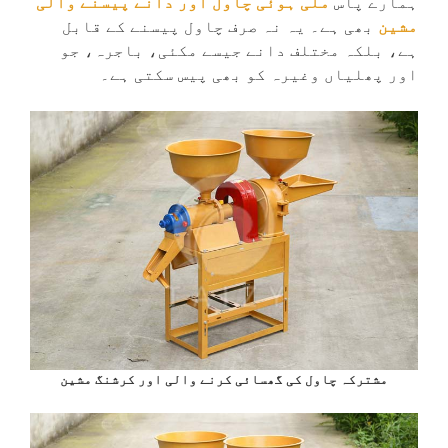
ہمارے پاس
ملی ہوئی چاول اور دانے پیسنے والی
مشین
بھی ہے۔ یہ نہ صرف چاول پیسنے کے قابل
ہے، بلکہ مختلف دانے جیسے مکئی، باجرہ، جو
اور پھلیاں وغیرہ کو بھی پیس سکتی ہے۔
مشترکہ چاول کی گھسائی کرنے والی اور کرشنگ مشین