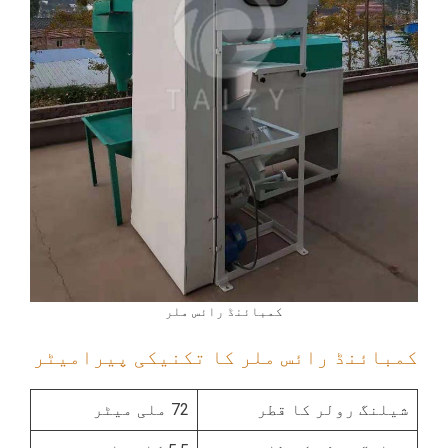
کمبائنڈ رائس ملر
کمبائنڈ رائس ملر کا تکنیکی پیرامیٹر
شیلنگ رولر کا قطر
72 ملی میٹر