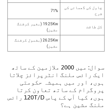
چاول کی گھسائی کی
71%
شرح
19.25Kw (بغیر کرشنگ
کل طاقت
مشین)
26.25Kw (بشمول کرشنگ
مشین)
سوال: میں 2000 ملازمین کے ساتھ
ایک رائس ملنگ انٹرپرائز چلاتا
ہوں، اور میں ہمیشہ حکومتی
پروگرام کے ساتھ تعاون کرتا
ہوں، کیا آپ کے پاس 120T/D رائس
ملنگ مشین ہے؟