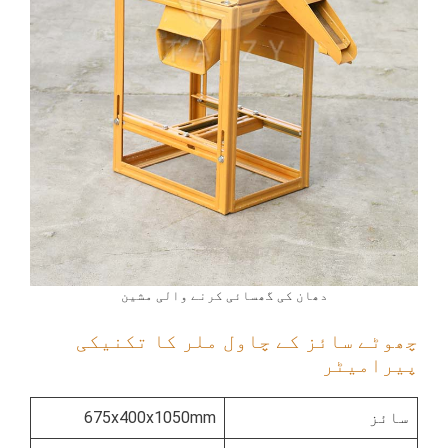
دھان کی گھسائی کرنے والی مشین
چھوٹے سائز کے چاول ملر کا تکنیکی
پیرامیٹر
سائز
675x400x1050mm