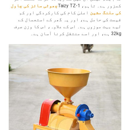
کمزور ہے۔ تاہم، Taizy TZ-1
چھوٹی سائز کی چاول
کی ملنگ مشین
اعلیٰ کام کی کارکردگی اور کم
قیمت کی حامل ہے، اور یہ گھر کے استعمال کے
لیے بہت موزوں ہے۔ اس کے علاوہ، اس کا وزن صرف
32kg ہے، اور اسے منتقل کرنا آسان ہے۔