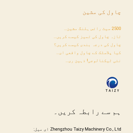
چاول کی مشین
2500 سیٹ رائس ہلنگ مشین...
تازہ چاول کی تمیز کیسے کریں...
چاول کی درجہ بندی کیسے کریں؟
کیا پلاسٹک کے چاول واقعی ای...
نئی ٹیکنالوجی! ذہین ری...
ہم سے رابطہ کریں۔
Zhengzhou Taizy Machinery Co., Ltd ای میل: