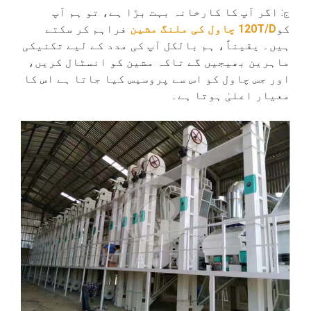
ج: اگر آپ کا کارخانہ بہت بڑا ہے، تو ہم آپ
کو
120T/D چاول کی ملنگ مشین
فراہم کر سکتے
ہیں۔ یقیناً، ہم بالکل آپ کی مدد کے لیے تکنیکی
ماہرین بھیجیں گے تاکہ مشین کو انسٹال کریں،
اور جس چاول کو اس سے پروسیس کیا جاتا ہے اس کا
معیار اعلیٰ ہوتا ہے۔