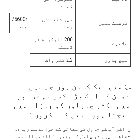
گھنٹہ
مین شافٹ کی
5600r/
کرشنگ مشین
رفتار
منٹ
200 کلوگرام فی
صلاحیت
گھنٹہ
میچ پاور
2.2 کلو واٹ
س: میں ایک کسان ہوں جس میں
دھان کا ایک بڑا کھیت ہے، اور
میں اکثر چاولوں کو بازار میں
بیچتا ہوں۔ میں کیا کروں؟
ج: اگر آپ کو چاول کی صفائی کے حوالے سے زیادہ
تقاضے ہیں، تو چاول کے پتھر نکالنے والے حصے