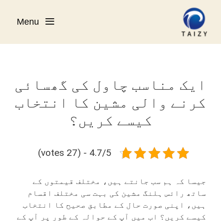
Ski
t
Menu
conten
ایک مناسب چاول کی گھسائی
کرنے والی مشین کا انتخاب
کیسے کریں؟
4.7/5 - (27 votes)
جیسا کہ ہم سب جانتے ہیں، مختلف قیمتوں کے
ساتھ رائس ہلنگ مشین کی بہت سی مختلف اقسام
ہیں، اپنی صورت حال کے مطابق صحیح کا انتخاب
کیسے کریں؟ اب میں آپ کے حوالہ کے طور پر آپ کے