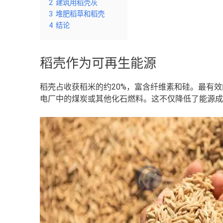
2
建筑用稻壳灰
3
堆肥稻草和稻壳
4
结论
稻壳作为可再生能源
稻壳占收获稻米的约20%，富含纤维素和硅。最有
电厂中的煤炭或其他化石燃料。这不仅降低了能源成