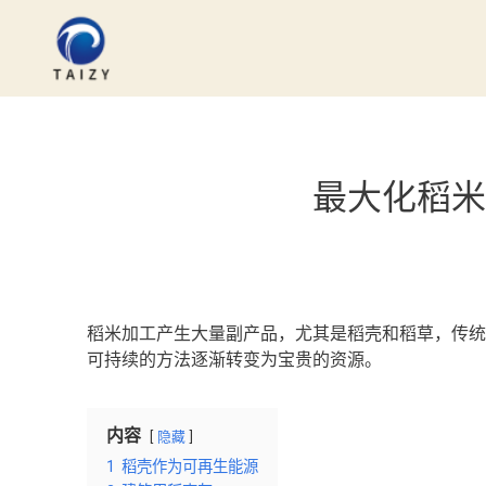
跳
至
内
容
最大化稻米
稻米加工产生大量副产品，尤其是稻壳和稻草，传统
可持续的方法逐渐转变为宝贵的资源。
内容
隐藏
1
稻壳作为可再生能源